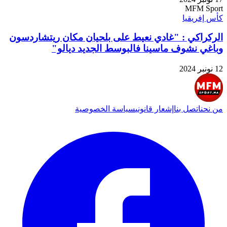
MFM Sport
كأس إفريقيا
الركراكي : "غادي نعيط على بلحيان مكان ريتشاردسون
وباغي نشوف ماسينا فالبوسط الجديد ديالو"
12 نونبر 2024
من نحن
اتصل بنا
إشعار قانوني
سياسة الخصوصية