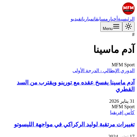
الرئيسية
أخبار
مسابقات
مباريات
فيديو
Menu
#
آدم ماسينا
MFM Sport
الدوري الإيطالي - الدرجة الأولى
آدم ماسينا يفسخ عقده مع تورينو ويقترب من السد
القطري
31 يناير 2026
MFM Sport
كأس إفريقيا
تغييرات مرتقبة لوليد الركراكي في مواجهة الليسوتو
17 نونبر 2024