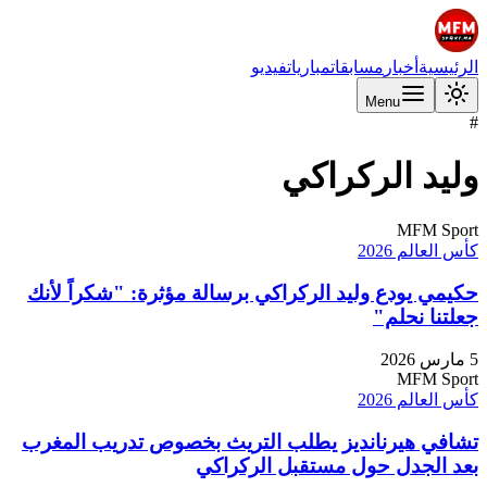
الرئيسية
أخبار
مسابقات
مباريات
فيديو
Menu
#
وليد الركراكي
MFM Sport
كأس العالم 2026
حكيمي يودع وليد الركراكي برسالة مؤثرة: "شكراً لأنك
جعلتنا نحلم"
5 مارس 2026
MFM Sport
كأس العالم 2026
تشافي هيرنانديز يطلب التريث بخصوص تدريب المغرب
بعد الجدل حول مستقبل الركراكي