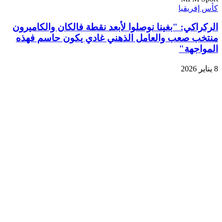
كأس إفريقيا
الركراكي: "بغينا نوصلوا لأبعد نقطة فالكان والكاميرون
منتخب صعب والعامل الذهني غادي يكون حاسم فهذه
المواجهة"
8 يناير 2026